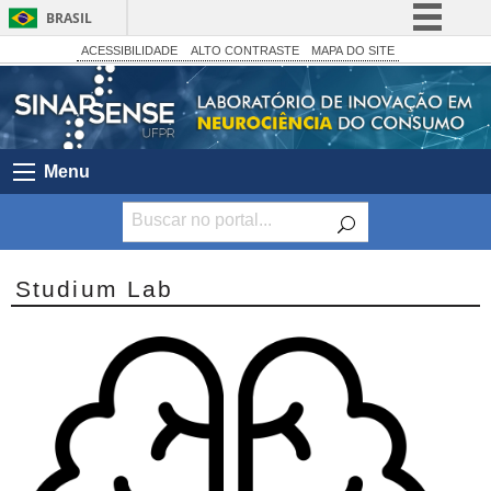
BRASIL
Simplifique!
ACESSIBILIDADE
ALTO CONTRASTE
MAPA DO SITE
Comunica BR
Participe
Acesso à informação
Menu
Legislação
Canais
Studium Lab