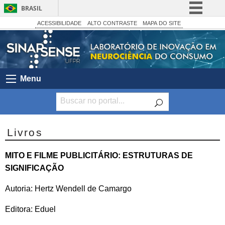
BRASIL
Simplifique!
ACESSIBILIDADE
ALTO CONTRASTE
MAPA DO SITE
Comunica BR
Participe
Acesso à informação
Menu
Legislação
Canais
Livros
MITO E FILME PUBLICITÁRIO: ESTRUTURAS DE
SIGNIFICAÇÃO
Autoria: Hertz Wendell de Camargo
Editora: Eduel