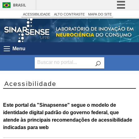
BRASIL
Simplifique!
ACESSIBILIDADE
ALTO CONTRASTE
MAPA DO SITE
Comunica BR
Participe
Acesso à informação
Menu
Legislação
Canais
Acessibilidade
Este portal da "Sinapsense" segue o modelo de
identidade digital padrão do governo federal, que
atende às principais recomendações de acessibilidade
indicadas para web